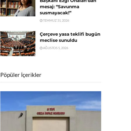
Başkanı Ezgi Önalan’dan
mesaj: “Savunma
susmayacak!”
TEMMUZ 31, 2026
Çerçeve yasa teklifi bugün
meclise sunuldu
AĞUSTOS 5, 2026
Pöpüler İçerikler