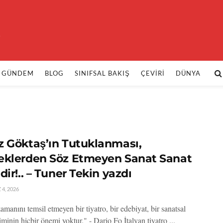
k
GÜNDEM
BLOG
SINIFSAL BAKIŞ
ÇEVIRI
DÜNYA
z Göktaş’ın Tutuklanması,
eklerden Söz Etmeyen Sanat Sanat
dir!.. – Tuner Tekin yazdı
4, 2026
manını temsil etmeyen bir tiyatro, bir edebiyat, bir sanatsal
iminin hiçbir önemi yoktur." - Dario Fo ​İtalyan tiyatro ...