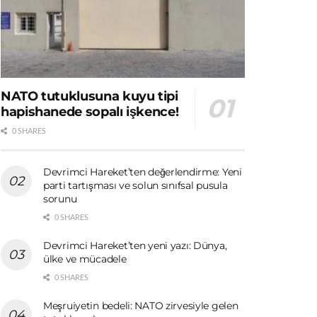
NATO tutuklusuna kuyu tipi
hapishanede sopalı işkence!
0 SHARES
Devrimci Hareket’ten değerlendirme: Yeni
parti tartışması ve solun sınıfsal pusula
sorunu
0 SHARES
Devrimci Hareket’ten yeni yazı: Dünya,
ülke ve mücadele
0 SHARES
Meşruiyetin bedeli: NATO zirvesiyle gelen