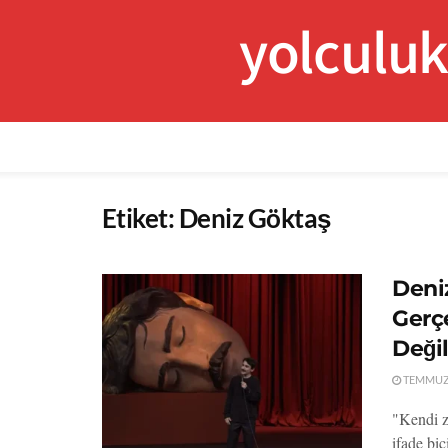
yolculu
Etiket:
Deniz Göktaş
Deni
Gerç
Değil
TEMMUZ 
"Kendi za
ifade biç