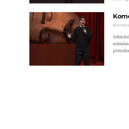
Kome
TEMMUZ 
Sahneled
ardından
gösteril