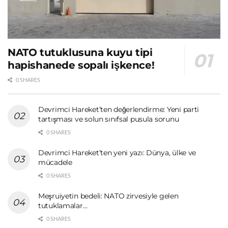
NATO tutuklusuna kuyu tipi
hapishanede sopalı işkence!
0 SHARES
Devrimci Hareket’ten değerlendirme: Yeni parti
tartışması ve solun sınıfsal pusula sorunu
0 SHARES
Devrimci Hareket’ten yeni yazı: Dünya, ülke ve
mücadele
0 SHARES
Meşruiyetin bedeli: NATO zirvesiyle gelen
tutuklamalar…
0 SHARES