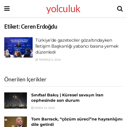
yolculuk
Etiket:
Ceren Erdoğdu
Türkiye’de gazeteciler gözaltındayken
İletişim Başkanlığı yabancı basına yemek
düzenledi
TEMMUZ 6, 2026
Önerilen İçerikler
Sınıfsal Bakış | Küresel savaşın İran
cephesinde son durum
NISAN 14, 2026
Tom Barrack, “çözüm süreci”ne hayranlığını
dile getirdi